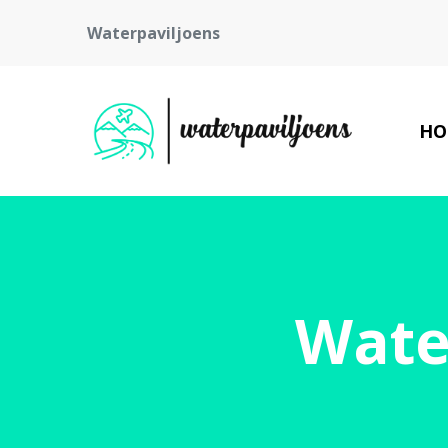
Waterpaviljoens
HO
Wate