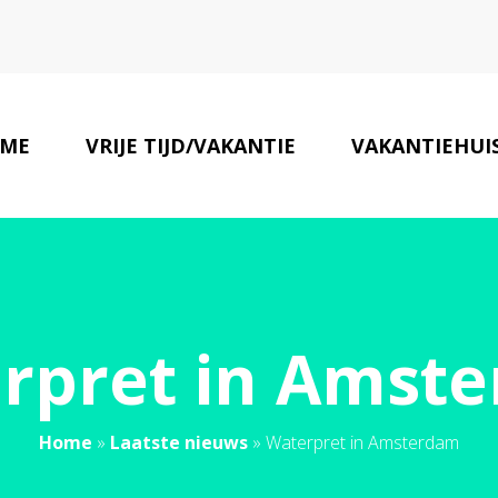
ME
VRIJE TIJD/VAKANTIE
VAKANTIEHUIS
rpret in Amst
Home
»
Laatste nieuws
»
Waterpret in Amsterdam